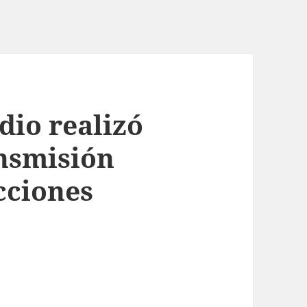
io realizó
ansmisión
ecciones