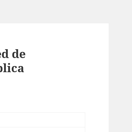
ed de
blica