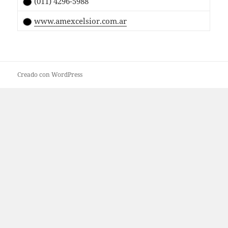
(011) 4296-5988
www.amexcelsior.com.ar
Creado con WordPress