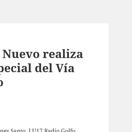
 Nuevo realiza
ecial del Vía
o
rnes Santo, LU17 Radio Golfo