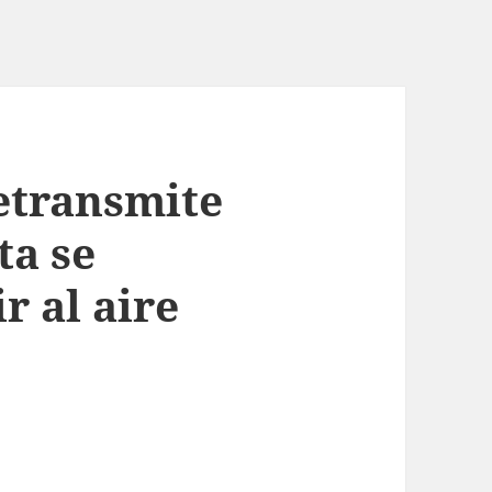
etransmite
ta se
r al aire